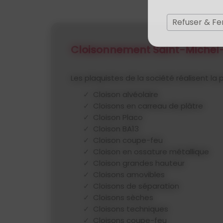
Refuser & F
Cloisonnement Saint-Michel
Les plaquistes de la société réalisent la
Cloison alvéolaire
Cloisons en carreau de plâtre
Cloison Placo
Cloison BA13
Cloison coupe-feu
Cloison en ossature métallique
Cloison grandes hauteur
Cloisons amovibles
Cloisons de séparation
Cloisons sèches
Cloisons techniques
Cloisons coupe-feu