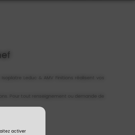
hef
 Isoplatre Leduc & AMV Finitions réalisent vos
nitions. Pour tout renseignement ou demande de
aitez activer