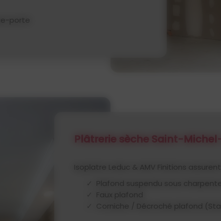
que-porte
Plâtrerie sèche Saint-Miche
Isoplatre Leduc & AMV Finitions assuren
Plafond suspendu sous charpente
Faux plafond
Corniche / Décroché plafond (Sta