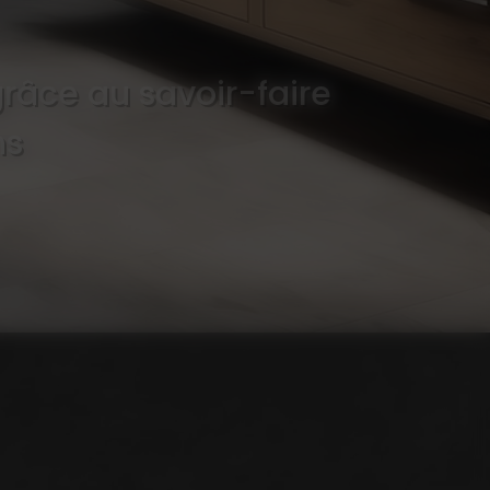
grâce au savoir-faire
ns