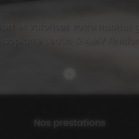
ort et valorisez votre habitat 
'Isoplatre Leduc & AMV Finitio
Nos prestations