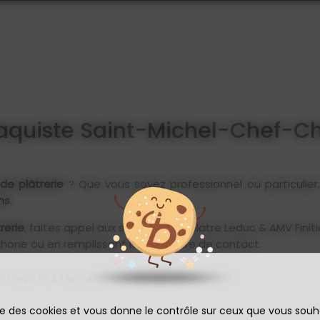
aquiste Saint-Michel-Chef-C
de plâtrerie
? Que vous soyez professionnel ou particulier,
ons
.
rerie
, faites appel aux services d'Isoplatre Leduc & AMV Fi
phone ou en remplissant le formulaire de contact.
ITIONS PLÂTRERIE
ise des cookies et vous donne le contrôle sur ceux que vous souh