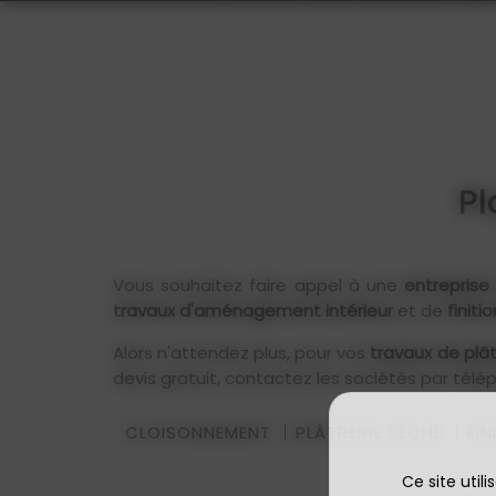
Pl
Vous souhaitez faire appel à une
entreprise 
travaux d'aménagement intérieur
et de
finiti
Alors n'attendez plus, pour vos
travaux de plât
devis gratuit, contactez les sociétés par télé
CLOISONNEMENT
PLÂTRERIE SÈCHE
FIN
Ce site util