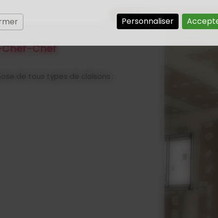
Personnaliser
Accepte
ermer
-Chef-Chef
 pose de tous types de cloisons :