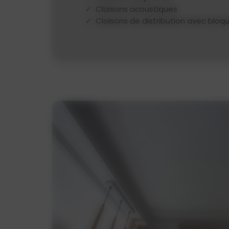
Cloisons acoustiques
Cloisons de distribution avec blo