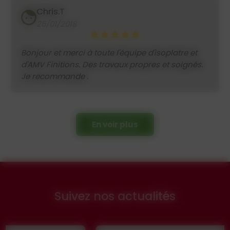
Chris.T
25/01/2018
Bonjour et merci à toute l'équipe d'isoplatre et
d'AMV Finitions. Des travaux propres et soignés.
Je recommande .
En voir plus
Suivez nos actualités