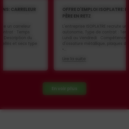
OFFRE D'EMPLOI ISOPLATRE: PLAQUISTE - ST
PÈRE EN RETZ
L'entreprise ISOPLATRE recrute un plaquiste
autonome, Type de contrat : Temps plein, CDI, du
Lundi au Vendredi Compétences requises : • Pose
d'ossature métallique, plaques de plâtre, isolation
•...
Lire la suite
En voir plus