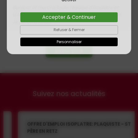
Bonjour et merci à toute l'équipe d'isoplatre et
d'AMV Finitions. Des travaux propres et soignés.
Accepter & Continuer
Je recommande .
Refuser & Fermer
Personnaliser
En voir plus
Suivez nos actualités
OFFRE D'EMPLOI ISOPLATRE: PLAQUISTE - ST
PÈRE EN RETZ