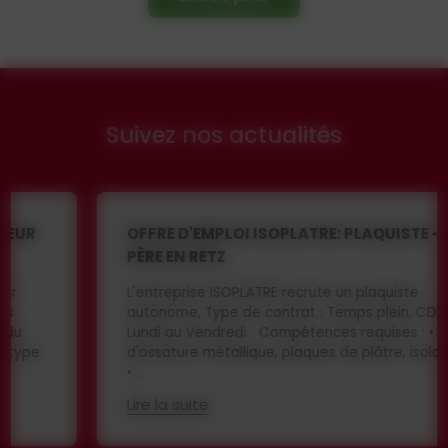
Suivez nos actualités
OFFRE D'EMPLOI ISOPLATRE: PLAQUISTE - ST
PÈRE EN RETZ
L'entreprise ISOPLATRE recrute un plaquiste
autonome, Type de contrat : Temps plein, CDI, du
Lundi au Vendredi Compétences requises : • Pose
d'ossature métallique, plaques de plâtre, isolation
•...
Lire la suite