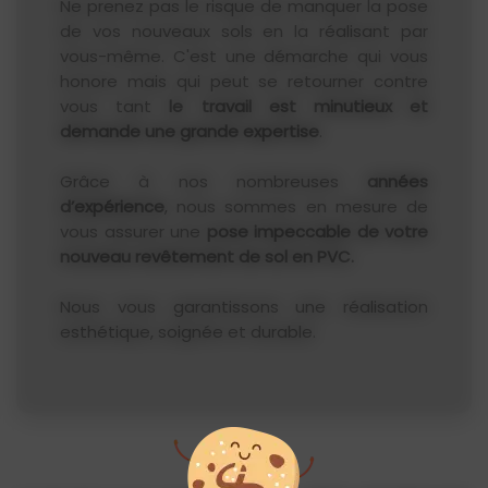
Ne prenez pas le risque de manquer la pose
de vos nouveaux sols en la réalisant par
vous-même. C'est une démarche qui vous
honore mais qui peut se retourner contre
vous tant
le travail est minutieux et
demande une grande expertise
.
Grâce à nos nombreuses
années
d’expérience
, nous sommes en mesure de
vous assurer une
pose impeccable de votre
nouveau revêtement de sol
en PVC.
Nous vous garantissons une réalisation
esthétique, soignée et durable.