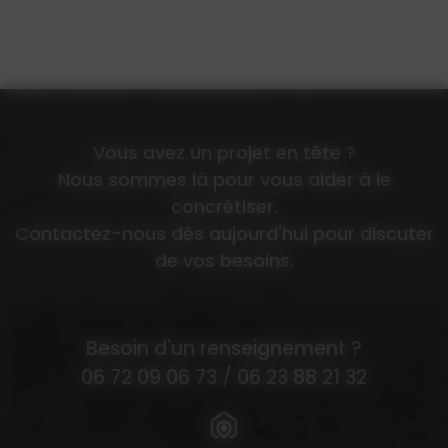
Vous avez un projet en tête ?
Nous sommes là pour vous aider à le
concrétiser.
Contactez-nous dès aujourd'hui pour discuter
de vos besoins.
Besoin d'un renseignement ?
06 72 09 06 73
/
06 23 88 21 32