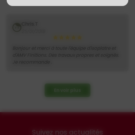
Chris.T
25/01/2018
Bonjour et merci à toute l'équipe d'isoplatre et
d'AMV Finitions. Des travaux propres et soignés.
Je recommande .
En voir plus
Suivez nos actualités