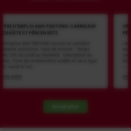
OFFRE D'EMPLOI ISOPLATRE: PLAQUISTE - ST
PÈRE EN RETZ
L'entreprise ISOPLATRE recrute un plaquiste
autonome, Type de contrat : Temps plein, CDI, du
Lundi au Vendredi Compétences requises : • Pose
d'ossature métallique, plaques de plâtre, isolation
•...
Lire la suite
En voir plus