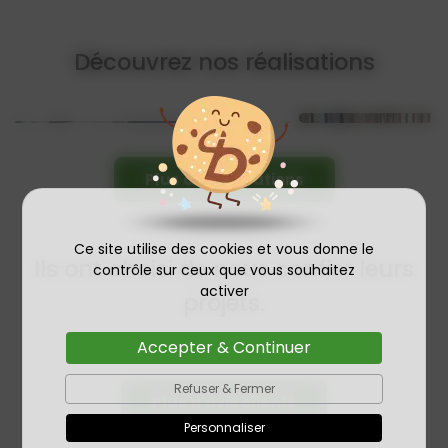
Découvrez nos réalisations
Plus de réalisations
Ce site utilise des cookies et vous donne le
Ils ont choisi de nous confier leurs
contrôle sur ceux que vous souhaitez
activer
projets.
Accepter & Continuer
Refuser & Fermer
Plus d'avis clients
Personnaliser